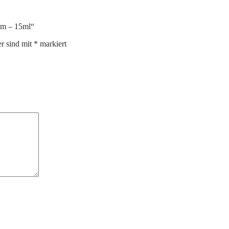
um – 15ml“
er sind mit
*
markiert