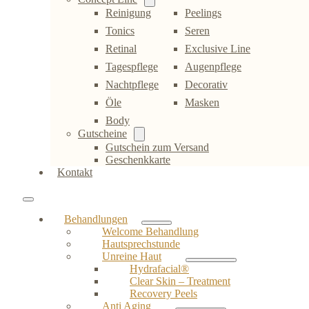
Reinigung
Peelings
Tonics
Seren
Retinal
Exclusive Line
Tagespflege
Augenpflege
Nachtpflege
Decorativ
Öle
Masken
Body
Gutscheine
Gutschein zum Versand
Geschenkkarte
Kontakt
Behandlungen
Welcome Behandlung
Hautsprechstunde
Unreine Haut
Hydrafacial®
Clear Skin – Treatment
Recovery Peels
Anti Aging