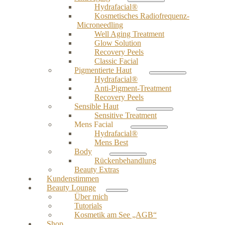
Hydrafacial®
Kosmetisches Radiofrequenz-
Microneedling
Well Aging Treatment
Glow Solution
Recovery Peels
Classic Facial
Pigmentierte Haut
Hydrafacial®
Anti-Pigment-Treatment
Recovery Peels
Sensible Haut
Sensitive Treatment
Mens Facial
Hydrafacial®
Mens Best
Body
Rückenbehandlung
Beauty Extras
Kundenstimmen
Beauty Lounge
Über mich
Tutorials
Kosmetik am See „AGB“
Shop