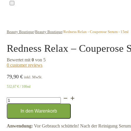
Beauty Boutique
/
Beauty Boutique
/
Redness Relax - Couperose Serum - 15ml
Redness Relax – Couperose 
Bewertet mit
0
von 5
0
customer reviews
79,90
€
inkl. MwSt.
532,67
€
/ 100ml
Redness
Relax
-
In den Warenkorb
Couperose
Serum
-
Anwendung:
Vor Gebrauch schütteln! Nach der Reinigung Serum a
15ml