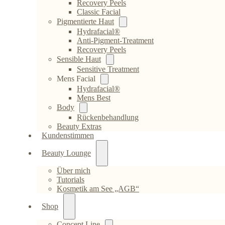
Recovery Peels
Classic Facial
Pigmentierte Haut
Hydrafacial®
Anti-Pigment-Treatment
Recovery Peels
Sensible Haut
Sensitive Treatment
Mens Facial
Hydrafacial®
Mens Best
Body
Rückenbehandlung
Beauty Extras
Kundenstimmen
Beauty Lounge
Über mich
Tutorials
Kosmetik am See „AGB“
Shop
Concept Line