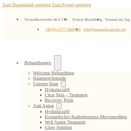
Zum Hauptinhalt springen
Zum Footer springen
Versandkostenfrei ab € 130,-
Sichere Bezahlung
Versand am Tag 
+49 (0) 1577 5068026
info@kosmetik-am-see.net
Behandlungen
Welcome Behandlung
Hautsprechstunde
Unreine Haut
Hydrafacial®
Clear Skin – Treatment
Recovery Peels
Anti Aging
Hydrafacial®
Kosmetisches Radiofrequenz-Microneedling
Well Aging Treatment
Glow Solution