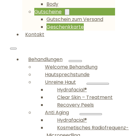
Body
Gutscheine
Gutschein zum Versand
Geschenkkarte
Kontakt
Behandlungen
Welcome Behandlung
Hautsprechstunde
Unreine Haut
Hydrafacial®
Clear Skin – Treatment
Recovery Peels
Anti Aging
Hydrafacial®
Kosmetisches Radiofrequenz-
Microneedling