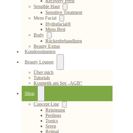
Recovery Peels
Sensible Haut
Sensitive Treatment
Mens Facial
Hydrafacial®
Mens Best
Body
Rückenbehandlung
Beauty Extras
Kundenstimmen
Beauty Lounge
Über mich
Tutorials
Kosmetik am See „AGB“
Shop
Concept Line
Reinigung
Peelings
Tonics
Seren
Retinal