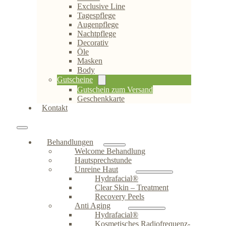
Exclusive Line
Tagespflege
Augenpflege
Nachtpflege
Decorativ
Öle
Masken
Body
Gutscheine
Gutschein zum Versand
Geschenkkarte
Kontakt
Behandlungen
Welcome Behandlung
Hautsprechstunde
Unreine Haut
Hydrafacial®
Clear Skin – Treatment
Recovery Peels
Anti Aging
Hydrafacial®
Kosmetisches Radiofrequenz-