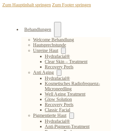
Zum Hauptinhalt springen
Zum Footer springen
Behandlungen
Welcome Behandlung
Hautsprechstunde
Unreine Haut
Hydrafacial®
Clear Skin – Treatment
Recovery Peels
Anti Aging
Hydrafacial®
Kosmetisches Radiofrequenz-
Microneedling
Well Aging Treatment
Glow Solution
Recovery Peels
Classic Facial
Pigmentierte Haut
Hydrafacial®
Anti-Pigment-Treatment