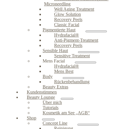
Microneedling
Well Aging Treatment
Glow Solution
Recovery Peels
Classic Facial
Pigmentierte Haut
Hydrafacial®
Anti-Pigment-Treatment
Recovery Peels
Sensible Haut
Sensitive Treatment
Mens Facial
Hydrafacial®
Mens Best
Body
Rückenbehandlung
Beauty Extras
Kundenstimmen
Beauty Lounge
Über mich
Tutorials
Kosmetik am See „AGB“
Shop
Concept Line
Reinigung