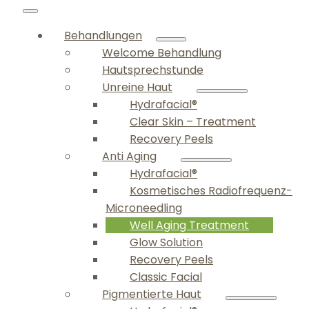
Behandlungen
Welcome Behandlung
Hautsprechstunde
Unreine Haut
Hydrafacial®
Clear Skin – Treatment
Recovery Peels
Anti Aging
Hydrafacial®
Kosmetisches Radiofrequenz-
Microneedling
Well Aging Treatment
Glow Solution
Recovery Peels
Classic Facial
Pigmentierte Haut