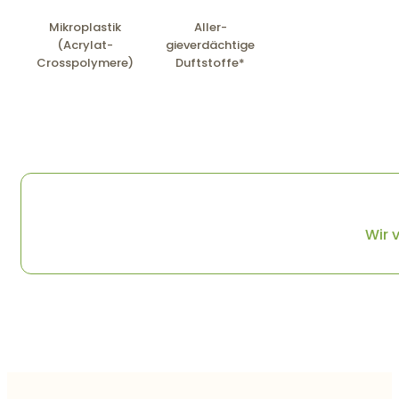
Mikro­plastik
Aller­
(Acrylat-
gieverdächtige
Crosspolymere)
Duftstoffe*
Wir 