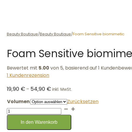
Beauty Boutique
/
Beauty Boutique
/
Foam Sensitive biomimetic
Foam Sensitive biomime
Bewertet mit
5.00
von 5, basierend auf
1
Kundenbewer
1
Kundenrezension
19,90
€
54,90
€
–
inkl. MwSt.
Volumen
Zurücksetzen
Foam
Sensitive
In den Warenkorb
biomimetic
Menge