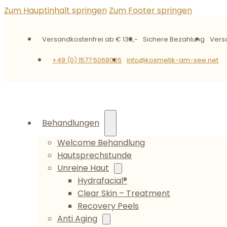
Zum Hauptinhalt springen
Zum Footer springen
Versandkostenfrei ab € 130,-
Sichere Bezahlung
Vers
+49 (0) 1577 5068026
info@kosmetik-am-see.net
Behandlungen
Welcome Behandlung
Hautsprechstunde
Unreine Haut
Hydrafacial®
Clear Skin – Treatment
Recovery Peels
Anti Aging