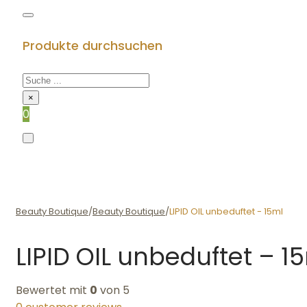
Produkte durchsuchen
×
0
Beauty Boutique
/
Beauty Boutique
/
LIPID OIL unbeduftet - 15ml
LIPID OIL unbeduftet – 1
Bewertet mit
0
von 5