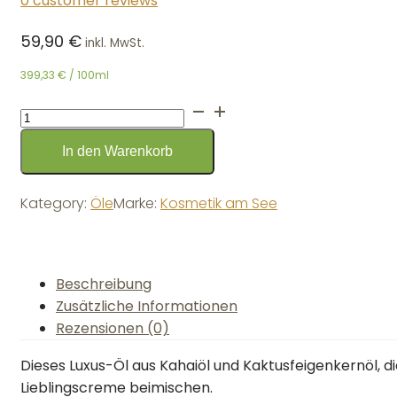
0
customer reviews
59,90
€
inkl. MwSt.
399,33
€
/ 100ml
LIPID
OIL
In den Warenkorb
unbeduftet
-
15ml
Kategory:
Öle
Marke:
Kosmetik am See
Menge
Beschreibung
Zusätzliche Informationen
Rezensionen (0)
Dieses Luxus-Öl aus Kahaiöl und Kaktusfeigenkernöl, di
Lieblingscreme beimischen.