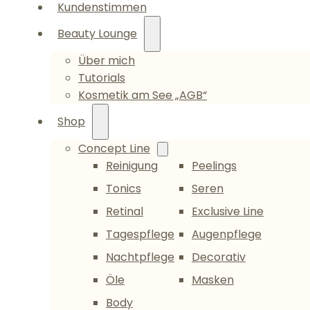
Kundenstimmen
Beauty Lounge
Über mich
Tutorials
Kosmetik am See „AGB“
Shop
Concept Line
Reinigung
Peelings
Tonics
Seren
Retinal
Exclusive Line
Tagespflege
Augenpflege
Nachtpflege
Decorativ
Öle
Masken
Body