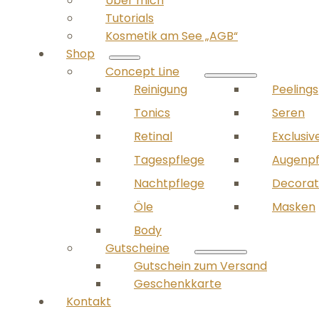
Über mich
Tutorials
Kosmetik am See „AGB“
Shop
Concept Line
Reinigung
Peelings
Tonics
Seren
Retinal
Exclusiv
Tagespflege
Augenpf
Nachtpflege
Decorat
Öle
Masken
Body
Gutscheine
Gutschein zum Versand
Geschenkkarte
Kontakt