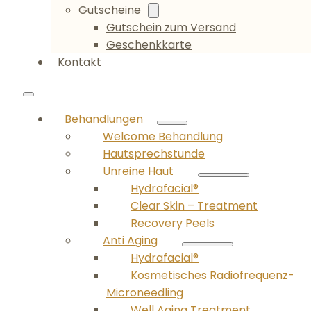
Gutscheine
Gutschein zum Versand
Geschenkkarte
Kontakt
Behandlungen
Welcome Behandlung
Hautsprechstunde
Unreine Haut
Hydrafacial®
Clear Skin – Treatment
Recovery Peels
Anti Aging
Hydrafacial®
Kosmetisches Radiofrequenz-
Microneedling
Well Aging Treatment