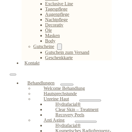
Exclusive Line
Tagespflege
Augenpflege
Nachtpflege
Decorativ
Öle
Masken
Body
Gutscheine
Gutschein zum Versand
Geschenkkarte
Kontakt
Behandlungen
Welcome Behandlung
Hautsprechstunde
Unreine Haut
Hydrafacial®
Clear Skin – Treatment
Recovery Peels
Anti Aging
Hydrafacial®
Kosmetisches Radiofrequenz-