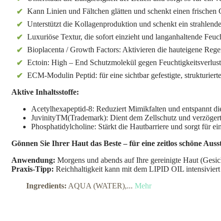
Kann Linien und Fältchen glätten und schenkt einen frischen
Unterstützt die Kollagenproduktion und schenkt ein strahlen
Luxuriöse Textur, die sofort einzieht und langanhaltende Feuc
Bioplacenta / Growth Factors: Aktivieren die hauteigene Regen
Ectoin: High – End Schutzmolekül gegen Feuchtigkeitsverlus
ECM-Modulin Peptid: für eine sichtbar gefestigte, strukturiert
Aktive Inhaltsstoffe:
Acetylhexapeptid-8: Reduziert Mimikfalten und entspannt die
JuvinityTM(Trademark): Dient dem Zellschutz und verzögert
Phosphatidylcholine: Stärkt die Hautbarriere und sorgt für e
Gönnen Sie Ihrer Haut das Beste – für eine zeitlos schöne Auss
Anwendung:
Morgens und abends auf Ihre gereinigte Haut (Gesich
Praxis-Tipp:
Reichhaltigkeit kann mit dem LIPID OIL intensivier
Ingredients:
AQUA (WATER),...
Mehr