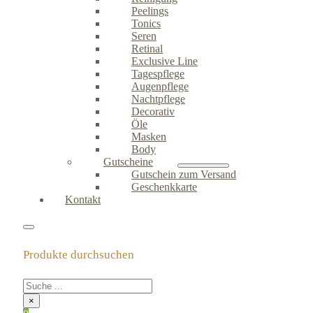
Peelings
Tonics
Seren
Retinal
Exclusive Line
Tagespflege
Augenpflege
Nachtpflege
Decorativ
Öle
Masken
Body
Gutscheine
Gutschein zum Versand
Geschenkkarte
Kontakt
Produkte durchsuchen
×