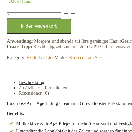
400,00
€
/ 100ml
High
Tech
Cream
In den Warenkorb
-
50ml
Menge
Anwendung:
Morgens und abends auf Ihre gereinigte Haut (Gesich
Praxis-Tipp:
Reichhaltigkeit kann mit dem LIPID OIL intensivier
Kategory:
Exclusive Line
Marke:
Kosmetik am See
Beschreibung
Zusätzliche Informationen
Rezensionen (0)
Luxuriöse Anti-Age Lifting Cream mit Glow-Booster Effekt, für ein
Benefits:
Multi-aktive Anti-Age Pflege für mehr Spannkraft und Festigk
Unterstützt die Langlebigkeit der Zellen und sorgt so für ein v