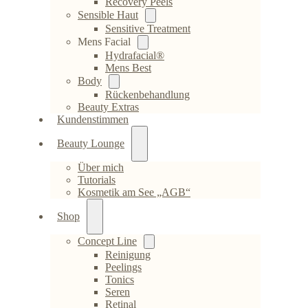
Recovery Peels
Sensible Haut
Sensitive Treatment
Mens Facial
Hydrafacial®
Mens Best
Body
Rückenbehandlung
Beauty Extras
Kundenstimmen
Beauty Lounge
Über mich
Tutorials
Kosmetik am See „AGB“
Shop
Concept Line
Reinigung
Peelings
Tonics
Seren
Retinal