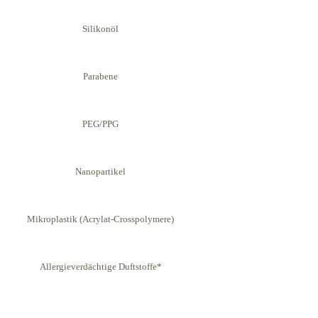
Silikonöl
Parabene
PEG/PPG
Nanopartikel
Mikro­plastik (Acrylat-Crosspolymere)
Aller­gieverdächtige Duftstoffe*