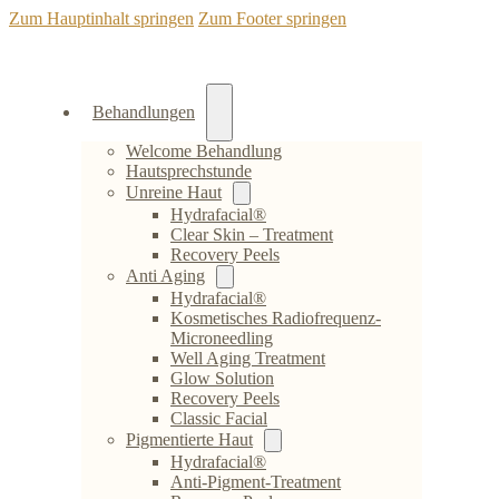
Zum Hauptinhalt springen
Zum Footer springen
Behandlungen
Welcome Behandlung
Hautsprechstunde
Unreine Haut
Hydrafacial®
Clear Skin – Treatment
Recovery Peels
Anti Aging
Hydrafacial®
Kosmetisches Radiofrequenz-
Microneedling
Well Aging Treatment
Glow Solution
Recovery Peels
Classic Facial
Pigmentierte Haut
Hydrafacial®
Anti-Pigment-Treatment