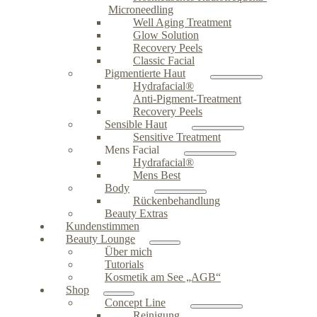
Microneedling
Well Aging Treatment
Glow Solution
Recovery Peels
Classic Facial
Pigmentierte Haut
Hydrafacial®
Anti-Pigment-Treatment
Recovery Peels
Sensible Haut
Sensitive Treatment
Mens Facial
Hydrafacial®
Mens Best
Body
Rückenbehandlung
Beauty Extras
Kundenstimmen
Beauty Lounge
Über mich
Tutorials
Kosmetik am See „AGB“
Shop
Concept Line
Reinigung